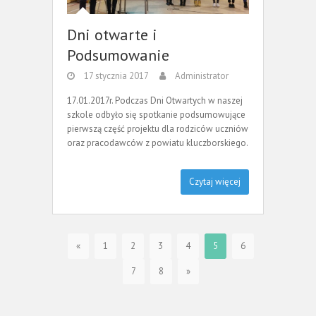
Dni otwarte i
Podsumowanie
17 stycznia 2017
Administrator
17.01.2017r. Podczas Dni Otwartych w naszej
szkole odbyło się spotkanie podsumowujące
pierwszą część projektu dla rodziców uczniów
oraz pracodawców z powiatu kluczborskiego.
Czytaj więcej
«
1
2
3
4
5
6
7
8
»