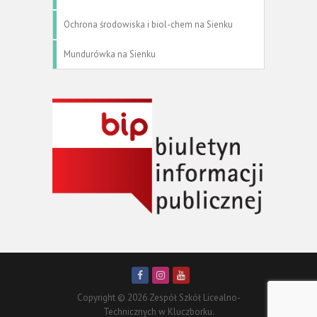
Ochrona środowiska i biol-chem na Sienku
Mundurówka na Sienku
Copyright © 2026 Zespół Szkół Licealno-
Technicznych w Kluczborku.