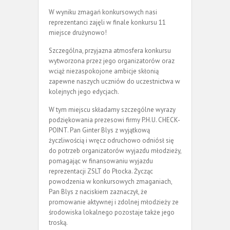
W wyniku zmagań konkursowych nasi
reprezentanci zajęli w finale konkursu 11
miejsce drużynowo!
Szczególna, przyjazna atmosfera konkursu
wytworzona przez jego organizatorów oraz
wciąż niezaspokojone ambicje skłonią
zapewne naszych uczniów do uczestnictwa w
kolejnych jego edycjach.
W tym miejscu składamy szczególne wyrazy
podziękowania prezesowi firmy P.H.U. CHECK-
POINT. Pan Ginter Blys z wyjątkową
życzliwością i wręcz odruchowo odniósł się
do potrzeb organizatorów wyjazdu młodzieży,
pomagając w finansowaniu wyjazdu
reprezentacji ZSLT do Płocka. Życząc
powodzenia w konkursowych zmaganiach,
Pan Blys z naciskiem zaznaczył, że
promowanie aktywnej i zdolnej młodzieży ze
środowiska lokalnego pozostaje także jego
troską.