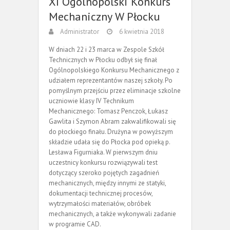
XI Ogólnopolski Konkurs
Mechaniczny W Płocku
Administrator
6 kwietnia 2018
W dniach 22 i 23 marca w Zespole Szkół
Technicznych w Płocku odbył się finał
Ogólnopolskiego Konkursu Mechanicznego z
udziałem reprezentantów naszej szkoły. Po
pomyślnym przejściu przez eliminacje szkolne
uczniowie klasy IV Technikum
Mechanicznego: Tomasz Penczok, Łukasz
Gawlita i Szymon Abram zakwalifikowali się
do płockiego finału. Drużyna w powyższym
składzie udała się do Płocka pod opieką p.
Lesława Figurniaka. W pierwszym dniu
uczestnicy konkursu rozwiązywali test
dotyczący szeroko pojętych zagadnień
mechanicznych, między innymi ze statyki,
dokumentacji technicznej procesów,
wytrzymałości materiałów, obróbek
mechanicznych, a także wykonywali zadanie
w programie CAD.